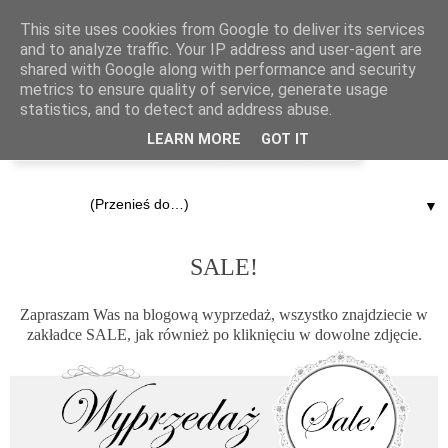
This site uses cookies from Google to deliver its services
and to analyze traffic. Your IP address and user-agent are
shared with Google along with performance and security
metrics to ensure quality of service, generate usage
statistics, and to detect and address abuse.
LEARN MORE
GOT IT
▼
24.11.2014
SALE!
Zapraszam Was na blogową wyprzedaż, wszystko znajdziecie w
zakładce
SALE,
jak również po kliknięciu w dowolne zdjęcie.