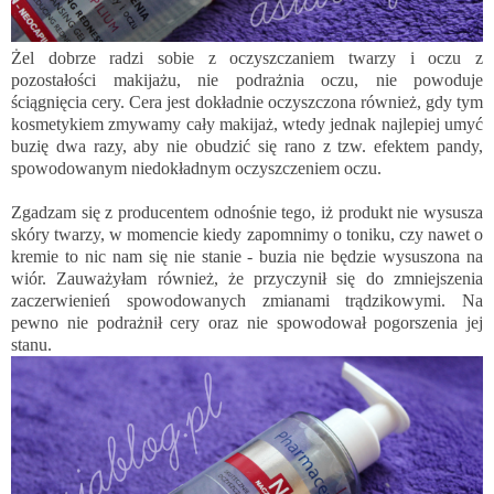
Żel dobrze radzi sobie z oczyszczaniem twarzy i oczu z
pozostałości makijażu, nie podrażnia oczu, nie powoduje
ściągnięcia cery. Cera jest dokładnie oczyszczona również, gdy tym
kosmetykiem zmywamy cały makijaż, wtedy jednak najlepiej umyć
buzię dwa razy, aby nie obudzić się rano z tzw. efektem pandy,
spowodowanym niedokładnym oczyszczeniem oczu.
Zgadzam się z producentem odnośnie tego, iż produkt nie wysusza
skóry twarzy, w momencie kiedy zapomnimy o toniku, czy nawet o
kremie to nic nam się nie stanie - buzia nie będzie wysuszona na
wiór. Zauważyłam również, że przyczynił się do zmniejszenia
zaczerwienień spowodowanych zmianami trądzikowymi. Na
pewno nie podrażnił cery oraz nie spowodował pogorszenia jej
stanu.