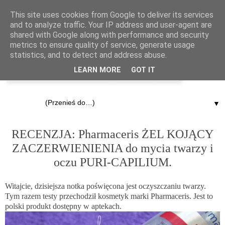
This site uses cookies from Google to deliver its services
and to analyze traffic. Your IP address and user-agent are
shared with Google along with performance and security
metrics to ensure quality of service, generate usage
statistics, and to detect and address abuse.
LEARN MORE
GOT IT
▼
25.01.2014
RECENZJA: Pharmaceris ŻEL KOJĄCY
ZACZERWIENIENIA do mycia twarzy i
oczu PURI-CAPILIUM.
Witajcie, dzisiejsza notka poświęcona jest oczyszczaniu twarzy.
Tym razem testy przechodził kosmetyk marki Pharmaceris. Jest to
polski produkt dostępny w aptekach.