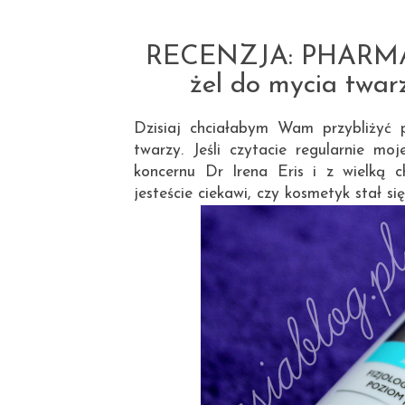
RECENZJA: PHARMACE
żel do mycia twa
Dzisiaj chciałabym Wam przybliżyć p
twarzy. Jeśli czytacie regularnie mo
koncernu Dr Irena Eris i z wielką c
jesteście ciekawi, czy kosmetyk stał s