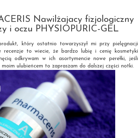
22.12.2013
RIS Nawilżajacy fizjologiczny
rzy i oczu PHYSIOPURIC-GEL
rodukt, który ostatnio towarzyszył mi przy pielęgnacji
je recenzje to wiecie, że bardzo lubię i cenię kosmetyki
hęcią odkrywam w ich asortymencie nowe perełki, jeśli
ię moim ulubieńcem to zapraszam do dalszej części notki.