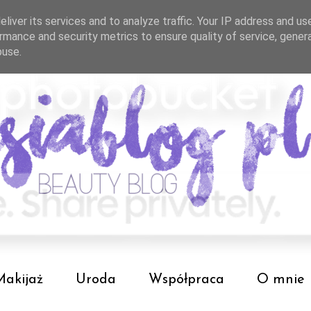
liver its services and to analyze traffic. Your IP address and us
rmance and security metrics to ensure quality of service, gene
buse.
Makijaż
Uroda
Współpraca
O mnie