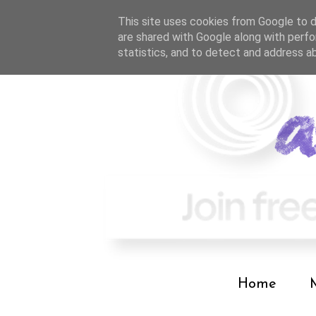
This site uses cookies from Google to de
are shared with Google along with perfo
statistics, and to detect and address a
Home