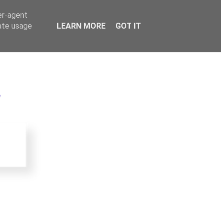
er-agent
rate usage
LEARN MORE
GOT IT