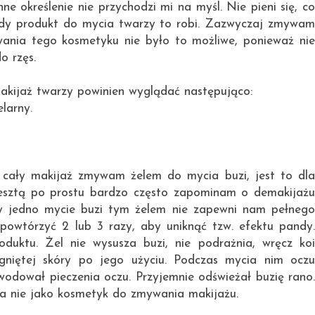
ne określenie nie przychodzi mi na myśl. Nie pieni się, co
iedy produkt do mycia twarzy to robi. Zazwyczaj zmywam
wania tego kosmetyku nie było to możliwe, ponieważ nie
do rzęs.
akijaż twarzy powinien wyglądać następująco:
larny.
j cały makijaż zmywam żelem do mycia buzi, jest to dla
resztą po prostu bardzo często zapominam o demakijażu
ty jedno mycie buzi tym żelem nie zapewni nam pełnego
powtórzyć 2 lub 3 razy, aby uniknąć tzw. efektu pandy.
duktu. Żel nie wysusza buzi, nie podrażnia, wręcz koi
ągniętej skóry po jego użyciu. Podczas mycia nim oczu
wodował pieczenia oczu. Przyjemnie odświeżał buzię rano.
a nie jako kosmetyk do zmywania makijażu.