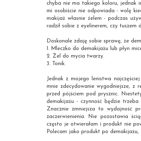
chyba nie ma takiego koloru, jednak in
mi osobiście nie odpowiada - wolę k
makijaż własnie żelem - podczas uży
radził sobie z eyelinerem, czy tuszem 
Doskonale zdaję sobie sprawę, że dem
1. Mleczko do demakijażu lub płyn mice
2. Żel do mycia twarzy.
3. Tonik.
Jednak z mojego lenistwa najczęście
mnie zdecydowanie wygodniejsze, z 
przed pójściem pod prysznic. Nieste
demakijażu - czynność będzie trzeba 
Znacznie zmniejsza to wydajność pro
zaczerwienienia. Nie pozostawia ści
często je otwierałam i produkt nie po
Polecam jako produkt po demakijażu, 