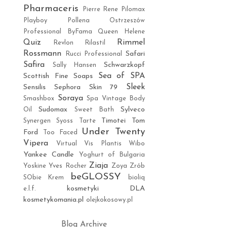
Pharmaceris
Pierre Rene
Pilomax
Playboy
Pollena Ostrzeszów
Professional ByFama
Queen Helene
Quiz
Rimmel
Revlon
Rilastil
Rossmann
Safari
Rucci Professional
Safira
Schwarzkopf
Sally Hansen
Sea of SPA
Scottish Fine Soaps
Sleek
Sensilis
Sephora
Skin 79
Soraya
Smashbox
Spa Vintage Body
Sudomax
Sylveco
Oil
Sweet Bath
Timotei
Tom
Synergen
Syoss
Tarte
Under Twenty
Ford
Too Faced
Vipera
Virtual
Vis Plantis
Wibo
Yankee Candle
Yoghurt of Bulgaria
Ziaja
Yoskine
Yves Rocher
Zoya
Zrób
beGLOSSY
SObie Krem
bioliq
kosmetyki DLA
e.l.f.
kosmetykomania.pl
olejkokosowy.pl
Blog Archive