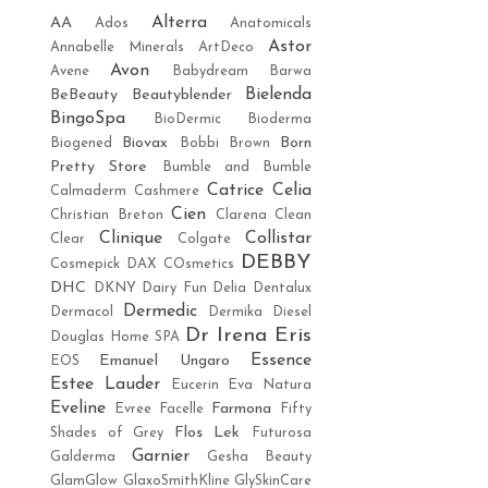
Alterra
AA
Ados
Anatomicals
Astor
Annabelle Minerals
ArtDeco
Avon
Avene
Babydream
Barwa
Bielenda
BeBeauty
Beautyblender
BingoSpa
BioDermic
Bioderma
Biovax
Born
Biogened
Bobbi Brown
Pretty Store
Bumble and Bumble
Catrice
Celia
Calmaderm
Cashmere
Cien
Christian Breton
Clarena
Clean
Clinique
Collistar
Clear
Colgate
DEBBY
Cosmepick
DAX COsmetics
DHC
DKNY
Dairy Fun
Delia
Dentalux
Dermedic
Dermacol
Dermika
Diesel
Dr Irena Eris
Douglas Home SPA
Essence
Emanuel Ungaro
EOS
Estee Lauder
Eucerin
Eva Natura
Eveline
Farmona
Evree
Facelle
Fifty
Flos Lek
Shades of Grey
Futurosa
Garnier
Galderma
Gesha Beauty
GlamGlow
GlaxoSmithKline
GlySkinCare