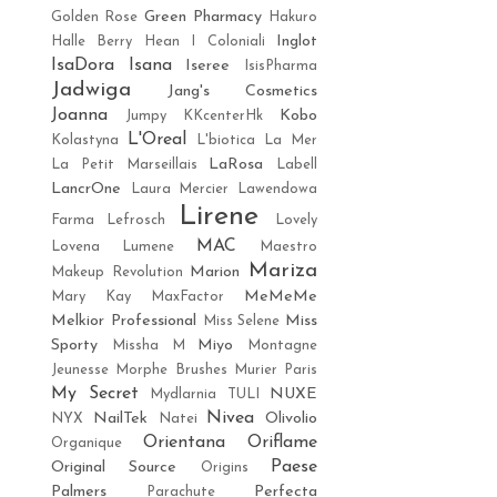
Green Pharmacy
Golden Rose
Hakuro
Inglot
Halle Berry
Hean
I Coloniali
IsaDora
Isana
Iseree
IsisPharma
Jadwiga
Jang's Cosmetics
Joanna
Kobo
Jumpy
KKcenterHk
L'Oreal
Kolastyna
L'biotica
La Mer
LaRosa
La Petit Marseillais
Labell
LancrOne
Laura Mercier
Lawendowa
Lirene
Farma
Lefrosch
Lovely
MAC
Lovena
Lumene
Maestro
Mariza
Marion
Makeup Revolution
MeMeMe
Mary Kay
MaxFactor
Melkior Professional
Miss
Miss Selene
Sporty
Miyo
Missha M
Montagne
Jeunesse
Morphe Brushes
Murier Paris
My Secret
NUXE
Mydlarnia TULI
Nivea
NailTek
Olivolio
NYX
Natei
Orientana
Oriflame
Organique
Paese
Original Source
Origins
Palmers
Perfecta
Parachute