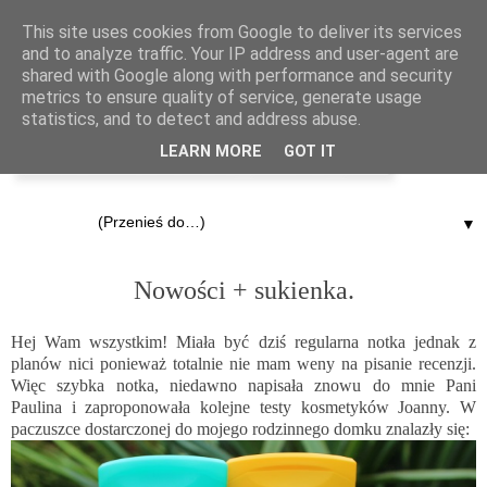
This site uses cookies from Google to deliver its services
and to analyze traffic. Your IP address and user-agent are
shared with Google along with performance and security
metrics to ensure quality of service, generate usage
statistics, and to detect and address abuse.
LEARN MORE
GOT IT
▼
5.07.2013
Nowości + sukienka.
Hej Wam wszystkim! Miała być dziś regularna notka jednak z
planów nici ponieważ totalnie nie mam weny na pisanie recenzji.
Więc szybka notka, niedawno napisała znowu do mnie Pani
Paulina i zaproponowała kolejne testy kosmetyków Joanny. W
paczuszce dostarczonej do mojego rodzinnego domku znalazły się: