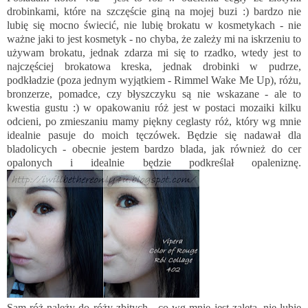
drobinkami, które na szczęście giną na mojej buzi :) bardzo nie
lubię się mocno świecić, nie lubię brokatu w kosmetykach - nie
ważne jaki to jest kosmetyk - no chyba, że zależy mi na iskrzeniu to
używam brokatu, jednak zdarza mi się to rzadko, wtedy jest to
najczęściej brokatowa kreska, jednak drobinki w pudrze,
podkładzie (poza jednym wyjątkiem - Rimmel Wake Me Up), różu,
bronzerze, pomadce, czy błyszczyku są nie wskazane - ale to
kwestia gustu :) w opakowaniu róż jest w postaci mozaiki kilku
odcieni, po zmieszaniu mamy piękny ceglasty róż, który wg mnie
idealnie pasuje do moich tęczówek. Będzie się nadawał dla
bladolicych - obecnie jestem bardzo blada, jak również do cer
opalonych i idealnie będzie podkreślał opaleniznę.
Sam róż należy do róży zbitych - co wg mnie jest zaletą, nie lubię