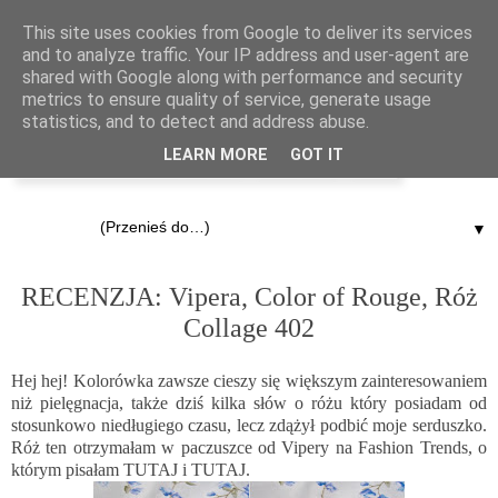
This site uses cookies from Google to deliver its services
and to analyze traffic. Your IP address and user-agent are
shared with Google along with performance and security
metrics to ensure quality of service, generate usage
statistics, and to detect and address abuse.
LEARN MORE
GOT IT
▼
17.04.2013
RECENZJA: Vipera, Color of Rouge, Róż
Collage 402
Hej hej! Kolorówka zawsze cieszy się większym zainteresowaniem
niż pielęgnacja, także dziś kilka słów o różu który posiadam od
stosunkowo niedługiego czasu, lecz zdążył podbić moje serduszko.
Róż ten otrzymałam w paczuszce od
Vipery
na Fashion Trends, o
którym pisałam
TUTAJ
i
TUTAJ
.