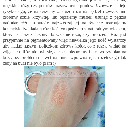
miękkich róży, czy pudrów prasowanych ponieważ zawsze istnieje
ryzyko tego, że nabierzemy za dużo różu na pędzel i zwyczajnie
zrobimy sobie krzywdę, lub będziemy musieli usunąć z pędzla
nadmiar różu, a wtedy najzwyczajniej na świecie marnujemy
kosmetyk. Nakładam róż skośnym pędzlem z naturalnym włosiem,
który jest przeznaczony do właśnie różu, czy bronzera. Róż jest
przyjemnie na pigmentowany więc niewielka jego ilość wystarczy
aby nadać naszym policzkom zdrowy kolor, co z resztą widać na
zdjęciach. Róż nie pyli się, ale jest aksamitny i nie tworzy plan na
buzi, bez problemu nawet najmniej wprawna ręka rozetrze go tak
żeby na buzi nie było plam :)