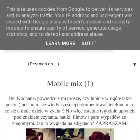
This site uses cookies from Google to deliver its services
and to analyze traffic. Your IP address and user-agent are
shared with Google along with performance and security
metrics to ensure quality of service, generate usage
statistics, and to detect and address abuse.
LEARN MORE
GOT IT
▼
21.02.2013
Mobile mix (1)
Hej Kochane, powiedzcie mi proszę, czy lubicie w ogóle takie
posty :) postaram się wtedy częściej dokumentować telefonem to,
co się u mnie dzieje w życiu :) No więc ostatnie tygodnie upłynęły
pod znakiem czytania, nauki, filmów i paru wypadów ze
znajomymi. Jak to wygląda na zdjęciach? ZAPRASZAM!