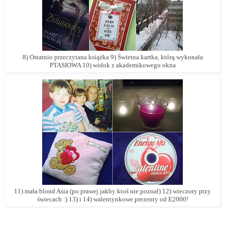
8) Ostatnio przeczytana książka 9) Świetna kartka, którą wykonała
PTASIOWA 10) widok z akademikowego okna
11) mała blond Asia (po prawej jakby ktoś nie poznał) 12) wieczory przy
świecach :) 13) i 14) walentynkowe prezenty od E2000!