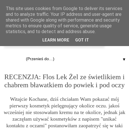
This site uses cookies from Google to deliver its services
and to analyze traffic. Your IP address and user-agent are
shared with Google along with performance and security
metrics to ensure quality of service, generate usage
statistics, and to detect and address abuse.
LEARN MORE
GOT IT
▼
3.10.2012
RECENZJA: Flos Lek Żel ze świetlikiem i
chabrem bławatkiem do powiek i pod oczy
Witajcie Kochane, dziś chciałam Wam pokazać mój
pierwszy kosmetyk pielęgnujący okolice oczu. jakoś
wcześniej nie stosowałam kremu na te okolice, jednak jak
zaczęłam używać kosmetyków z napisem "unikać
kontaktu z oczami" postanowiłam zaopatrzyć się w taki