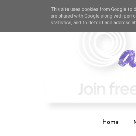
This site uses cookies from Google to de
are shared with Google along with perfo
statistics, and to detect and address a
Home