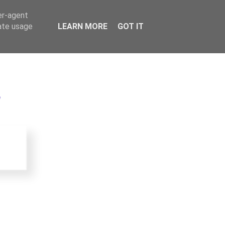
er-agent
rate usage
LEARN MORE
GOT IT