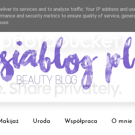
liver its services and to analyze traffic. Your IP address and us
rmance and security metrics to ensure quality of service, gene
buse.
Makijaż
Uroda
Współpraca
O mnie