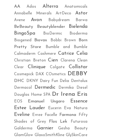
Alterra
AA
Ados
Anatomicals
Astor
Annabelle Minerals
ArtDeco
Avon
Avene
Babydream
Barwa
Bielenda
BeBeauty
Beautyblender
BingoSpa
BioDermic
Bioderma
Biovax
Born
Biogened
Bobbi Brown
Pretty Store
Bumble and Bumble
Catrice
Celia
Calmaderm
Cashmere
Cien
Christian Breton
Clarena
Clean
Clinique
Collistar
Clear
Colgate
DEBBY
Cosmepick
DAX COsmetics
DHC
DKNY
Dairy Fun
Delia
Dentalux
Dermedic
Dermacol
Dermika
Diesel
Dr Irena Eris
Douglas Home SPA
Essence
Emanuel Ungaro
EOS
Estee Lauder
Eucerin
Eva Natura
Eveline
Farmona
Evree
Facelle
Fifty
Flos Lek
Shades of Grey
Futurosa
Garnier
Galderma
Gesha Beauty
GlamGlow
GlaxoSmithKline
GlySkinCare