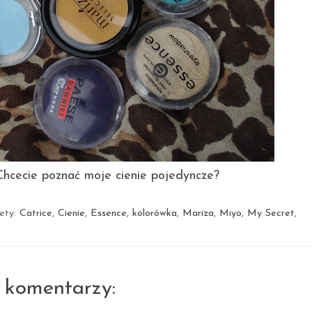
Chcecie poznać moje cienie pojedyncze?
iety:
Catrice
,
Cienie
,
Essence
,
kolorówka
,
Mariza
,
Miyo
,
My Secret
,
 komentarzy: