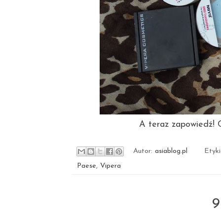
A teraz zapowiedź! 
Autor:
asiablog.pl
Etyk
Paese
,
Vipera
9