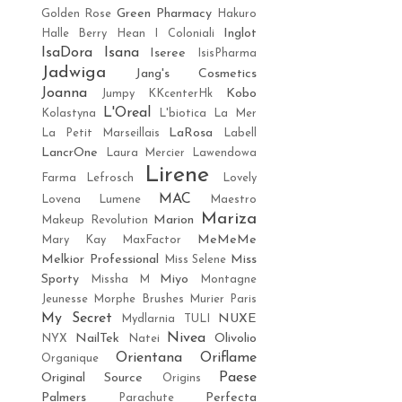
Green Pharmacy
Golden Rose
Hakuro
Inglot
Halle Berry
Hean
I Coloniali
IsaDora
Isana
Iseree
IsisPharma
Jadwiga
Jang's Cosmetics
Joanna
Kobo
Jumpy
KKcenterHk
L'Oreal
Kolastyna
L'biotica
La Mer
LaRosa
La Petit Marseillais
Labell
LancrOne
Laura Mercier
Lawendowa
Lirene
Farma
Lefrosch
Lovely
MAC
Lovena
Lumene
Maestro
Mariza
Marion
Makeup Revolution
MeMeMe
Mary Kay
MaxFactor
Melkior Professional
Miss
Miss Selene
Sporty
Miyo
Missha M
Montagne
Jeunesse
Morphe Brushes
Murier Paris
My Secret
NUXE
Mydlarnia TULI
Nivea
NailTek
Olivolio
NYX
Natei
Orientana
Oriflame
Organique
Paese
Original Source
Origins
Palmers
Perfecta
Parachute