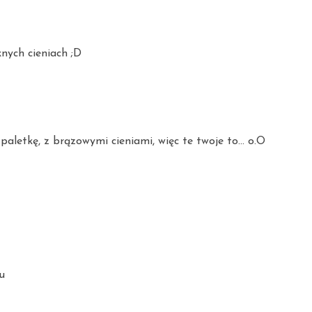
knych cieniach ;D
aletkę, z brązowymi cieniami, więc te twoje to... o.O
u