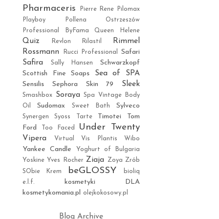
Pharmaceris
Pierre Rene
Pilomax
Playboy
Pollena Ostrzeszów
Professional ByFama
Queen Helene
Quiz
Rimmel
Revlon
Rilastil
Rossmann
Safari
Rucci Professional
Safira
Schwarzkopf
Sally Hansen
Sea of SPA
Scottish Fine Soaps
Sleek
Sensilis
Sephora
Skin 79
Soraya
Smashbox
Spa Vintage Body
Sudomax
Sylveco
Oil
Sweet Bath
Timotei
Tom
Synergen
Syoss
Tarte
Under Twenty
Ford
Too Faced
Vipera
Virtual
Vis Plantis
Wibo
Yankee Candle
Yoghurt of Bulgaria
Ziaja
Yoskine
Yves Rocher
Zoya
Zrób
beGLOSSY
SObie Krem
bioliq
kosmetyki DLA
e.l.f.
kosmetykomania.pl
olejkokosowy.pl
Blog Archive