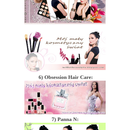
6) Obsession Hair Care:
7) Panna N: