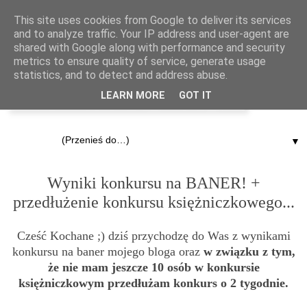
This site uses cookies from Google to deliver its services
and to analyze traffic. Your IP address and user-agent are
shared with Google along with performance and security
metrics to ensure quality of service, generate usage
statistics, and to detect and address abuse.
LEARN MORE
GOT IT
▼
1.06.2012
Wyniki konkursu na BANER! +
przedłużenie konkursu księżniczkowego...
Cześć Kochane ;) dziś przychodzę do Was z wynikami
konkursu na baner mojego bloga oraz
w związku z tym,
że nie mam jeszcze 10 osób w konkursie
księżniczkowym przedłużam konkurs o 2 tygodnie.