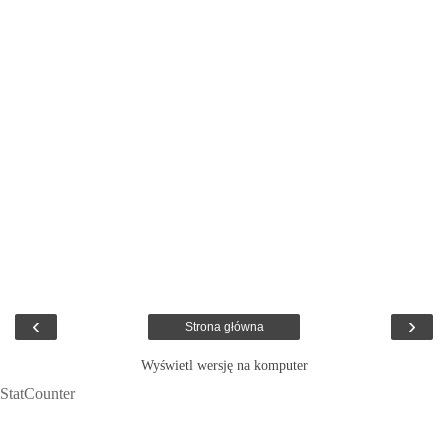
‹
›
Strona główna
Wyświetl wersję na komputer
StatCounter