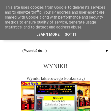
This site uses cookies from Google to deliver its services
and to analyze traffic. Your IP address and user-agent are
shared with Google along with performance and security
metrics to ensure quality of service, generate usage
statistics, and to detect and address abuse.
LEARN MORE
GOT IT
▼
19.05.2012
WYNIKI!
Wyniki lakierowego konkursu ;)