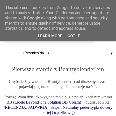
This site uses cookies from Google to deliver its services
and to analyze traffic. Your IP address and user-agent are
shared with Google along with performance and security
metrics to ensure quality of service, generate usage
statistics, and to detect and address abuse.
LEARN MORE
GOT IT
▼
13.12.2011
Pierwsze starcie z Beautyblender'em
Chyba każdy wie co to Beautyblender ;) od dłuższego czasu
pojawiają się notki na blogach i recenzje na YT.
Pokażę Wam dziś jak wygląda moja buzia po aplikacji nim kremu
BB
(
Lioele Beyond The Solution BB Cream)
+ pudru Jadwiga
(
RECENZJA: JADWIGA - Saipan Naturalny puder sypki do cery
tłustej i trądzikowej)