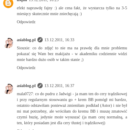
efekt naprawdę fajny :) ale cena fakt, że wystarcza tylko na 3-5
miesięcy skutecznie mnie zniechęcają :)
Odpowiedz
asiablog.pl
13.12.2011, 16:33
Siouxie: co do zdjęć to nie ma na prawdę dla mnie problemu
pokazać się Wam bez makijażu - w akademiku codziennie widzi
mnie bardzo dużo osób w takim stanie ;)
Odpowiedz
asiablog.pl
13.12.2011, 16:37
mala0727: co do pudru z Jadwigi - ja mam ten do cery trądzikowej
i przy regularnym stosowaniu go + krem BB pomógł mi bardzo,
ostatnio odstawiłam ponieważ zmieniłam podkład (Astor) i nie był
mi mat potrzebny, ale wróciłam do kremu BB i muszę zmatowić
czymś buzię, jedynie może wysuszać (ja mam cerę normalną, a
ten, który posiadam jest dla cery tłustej i trądzikowej)