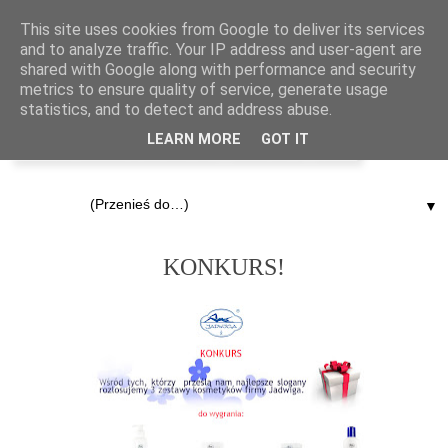
This site uses cookies from Google to deliver its services
and to analyze traffic. Your IP address and user-agent are
shared with Google along with performance and security
metrics to ensure quality of service, generate usage
statistics, and to detect and address abuse.
LEARN MORE
GOT IT
▼
27.11.2011
KONKURS!